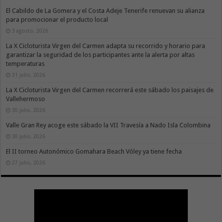
El Cabildo de La Gomera y el Costa Adeje Tenerife renuevan su alianza
para promocionar el producto local
3 agosto, 2026
La X Cicloturista Virgen del Carmen adapta su recorrido y horario para
garantizar la seguridad de los participantes ante la alerta por altas
temperaturas
31 julio, 2026
La X Cicloturista Virgen del Carmen recorrerá este sábado los paisajes de
Vallehermoso
30 julio, 2026
Valle Gran Rey acoge este sábado la VII Travesía a Nado Isla Colombina
30 julio, 2026
El II torneo Autonómico Gomahara Beach Vóley ya tiene fecha
27 julio, 2026