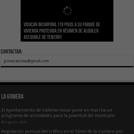
Visocan incorpora 170 pisos a su parque de
Sanidad refuerza la capacidad diagnóstica de
Transición despliega un sistema fotovoltaico
La ESSSCAN inicia la formación en primeros
El Gobierno de Canarias concede ayudas por
vivienda protegida en régimen de alquiler
los centros de salud con el impulso de la
El Gobierno de Canarias convoca el Concurso de
autónomo en los edificios del Parque Nacional
auxilios para árbitros deportivos dentro del
valor de 1,19M€ a las Cofradías de Pescadores
asequible de Tenerife
ecografía clínica
Sal Marina Agrocanarias 2026
del Teide
Proyecto Ganar
para sufragar sus gastos corrientes
Contactar:
gomeratoday@gmail.com
La Gomera
El Ayuntamiento de Vallehermoso pone en marcha un
programa de actividades para la juventud del municipio
5 agosto, 2026
Regulación puntual del tráfico en el Túnel de la Cumbre por