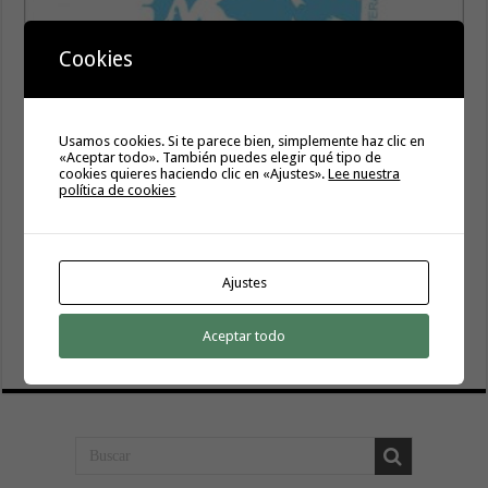
Cookies
El Ayuntamiento de Vallehermoso pone en marcha un
programa de actividades para la juventud del municipio
Usamos cookies. Si te parece bien, simplemente haz clic en
«Aceptar todo». También puedes elegir qué tipo de
5 agosto, 2026
cookies quieres haciendo clic en «Ajustes».
Lee nuestra
política de cookies
Regulación puntual del tráfico en el Túnel de la Cumbre
por trabajos de limpieza
5 agosto, 2026
Ajustes
La Oficina de Proyectos Estratégicos del Gobierno de
Canarias y el Cabildo de La Gomera exploran vías para
impulsar nuevas iniciativas estratégicas en la isla
Aceptar todo
5 agosto, 2026