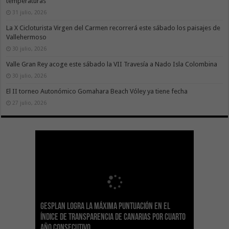
temperaturas
31 julio, 2026
La X Cicloturista Virgen del Carmen recorrerá este sábado los paisajes de
Vallehermoso
30 julio, 2026
Valle Gran Rey acoge este sábado la VII Travesía a Nado Isla Colombina
30 julio, 2026
El II torneo Autonómico Gomahara Beach Vóley ya tiene fecha
27 julio, 2026
Gesplan logra la máxima puntuación en el
El Gobierno canario concede ayudas del
Transición Ecológica coordina con Ashotel su
Visocan incorpora 170 pisos a su parque de
Sanidad refuerza la capacidad diagnóstica de
Índice de Transparencia de Canarias por cuarto
POSEICAN-Pesca al sector por valor de 7,09 M€
adhesión a la Red de Refugios Climáticos de
vivienda protegida en régimen de alquiler
los centros de salud con el impulso de la
El Gobierno de Canarias convoca el Concurso de
año consecutivo
tras aumentar las cuantías
Canarias
asequible de Tenerife
ecografía clínica
Sal Marina Agrocanarias 2026