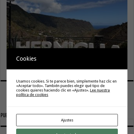
El Ayuntamiento de Hermigua licita la instalación de 30
Cookies
farolas fotovoltaicas en la subida a Las Cabezadas
6 agosto, 2026
Usamos cookies. Si te parece bien, simplemente haz clic en
«Aceptar todo». También puedes elegir qué tipo de
cookies quieres haciendo clic en «Ajustes».
Lee nuestra
política de cookies
Publicidad
Ajustes