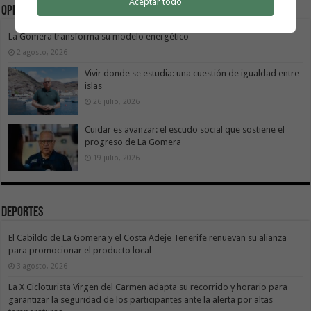
Aceptar todo
Opinión
La Gomera transforma su modelo energético
2 agosto, 2026
Vivir donde se estudia: una cuestión de igualdad entre
islas
26 julio, 2026
Cuidar es avanzar: el escudo social que sostiene el
progreso de La Gomera
19 julio, 2026
Deportes
El Cabildo de La Gomera y el Costa Adeje Tenerife renuevan su alianza
para promocionar el producto local
3 agosto, 2026
La X Cicloturista Virgen del Carmen adapta su recorrido y horario para
garantizar la seguridad de los participantes ante la alerta por altas