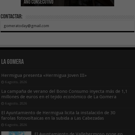
año consecutivo
tras aumentar las cuantías
Canarias
asequible de Tenerife
ecografía clínica
Sal Marina Agrocanarias 2026
Contactar:
gomeratoday@gmail.com
La Gomera
Hermigua presenta «Hermigua Joven III»
6 agosto, 2026
La campaña de verano del Bono Consumo inyecta más de 1,1
millones de euros en el tejido económico de La Gomera
6 agosto, 2026
El Ayuntamiento de Hermigua licita la instalación de 30
farolas fotovoltaicas en la subida a Las Cabezadas
6 agosto, 2026
El Ayuntamiento de Vallehermoso pone en