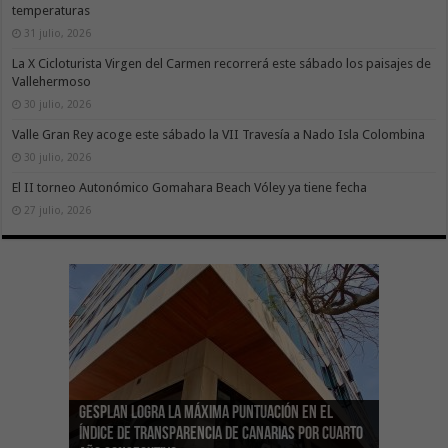
temperaturas
31 julio, 2026
La X Cicloturista Virgen del Carmen recorrerá este sábado los paisajes de
Vallehermoso
30 julio, 2026
Valle Gran Rey acoge este sábado la VII Travesía a Nado Isla Colombina
30 julio, 2026
El II torneo Autonómico Gomahara Beach Vóley ya tiene fecha
27 julio, 2026
Gesplan logra la máxima puntuación en el
El Gobierno canario concede ayudas del
Transición Ecológica coordina con Ashotel su
Visocan incorpora 170 pisos a su parque de
Sanidad refuerza la capacidad diagnóstica de
Índice de Transparencia de Canarias por cuarto
POSEICAN-Pesca al sector por valor de 7,09 M€
adhesión a la Red de Refugios Climáticos de
vivienda protegida en régimen de alquiler
los centros de salud con el impulso de la
El Gobierno de Canarias convoca el Concurso de