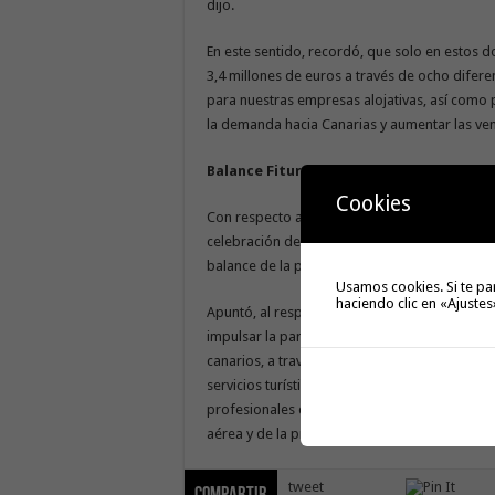
dijo.
En este sentido, recordó, que solo en estos
3,4 millones de euros a través de ocho dife
para nuestras empresas alojativas, así como 
la demanda hacia Canarias y aumentar las ven
Balance Fitur
Cookies
Con respecto a la pregunta formulada, tambi
celebración de Feria Internacional de Turismo 
balance de la participación canaria en esta m
Usamos cookies. Si te pa
haciendo clic en «Ajustes
Apuntó, al respecto, que los dos objetivos pla
impulsar la participación del sector, de las e
canarios, a través de una plataforma eficaz 
servicios turísticos del archipiélago; y, el 
profesionales que afianzaran las gestiones re
aérea y de la promoción turística. “Ambos se 
tweet