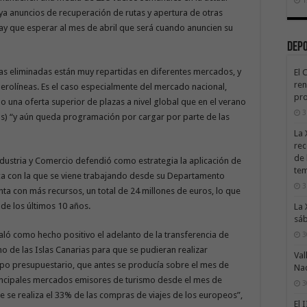
 ya anuncios de recuperación de rutas y apertura de otras
ay que esperar al mes de abril que será cuando anuncien su
Dep
tas eliminadas están muy repartidas en diferentes mercados, y
El 
ren
aerolíneas. Es el caso especialmente del mercado nacional,
pro
no una oferta superior de plazas a nivel global que en el verano
3
ás) “y aún queda programación por cargar por parte de las
La 
rec
de 
ndustria y Comercio defendió como estrategia la aplicación de
te
ica con la que se viene trabajando desde su Departamento
3
nta con más recursos, un total de 24 millones de euros, lo que
de los últimos 10 años.
La 
sáb
aló como hecho positivo el adelanto de la transferencia de
3
 de las Islas Canarias para que se pudieran realizar
Val
ipo presupuestario, que antes se producía sobre el mes de
Na
rincipales mercados emisores de turismo desde el mes de
3
se realiza el 33% de las compras de viajes de los europeos”,
El 