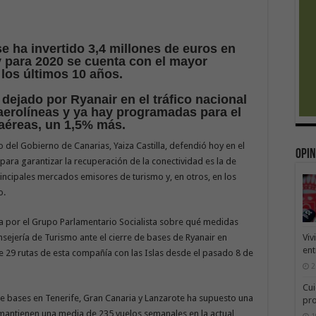
se ha invertido 3,4 millones de euros en
 para 2020 se cuenta con el mayor
los últimos 10 años.
dejado por Ryanair en el tráfico nacional
aerolíneas y ya hay programadas para el
 aéreas, un 1,5% más.
 del Gobierno de Canarias, Yaiza Castilla, defendió hoy en el
Opin
para garantizar la recuperación de la conectividad es la de
principales mercados emisores de turismo y, en otros, en los
o.
da por el Grupo Parlamentario Socialista sobre qué medidas
Viv
ejería de Turismo ante el cierre de bases de Ryanair en
ent
e 29 rutas de esta compañía con las Islas desde el pasado 8 de
2
Cui
 de bases en Tenerife, Gran Canaria y Lanzarote ha supuesto una
pr
antienen una media de 235 vuelos semanales en la actual
1