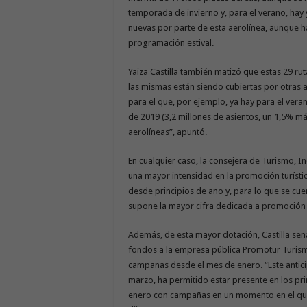
temporada de invierno y, para el verano, hay
nuevas por parte de esta aerolínea, aunque h
programación estival.
Yaiza Castilla también matizó que estas 29 ru
las mismas están siendo cubiertas por otras 
para el que, por ejemplo, ya hay para el vera
de 2019 (3,2 millones de asientos, un 1,5% m
aerolíneas”, apuntó.
En cualquier caso, la consejera de Turismo, I
una mayor intensidad en la promoción turíst
desde principios de año y, para lo que se cue
supone la mayor cifra dedicada a promoción 
Además, de esta mayor dotación, Castilla señ
fondos a la empresa pública Promotur Turismo
campañas desde el mes de enero. “Este antic
marzo, ha permitido estar presente en los p
enero con campañas en un momento en el que 