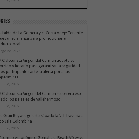
ortes
Cabildo de La Gomera y el Costa Adeje Tenerife
uevan su alianza para promocionar el
ducto local
 agosto, 2026
X Cicloturista Virgen del Carmen adapta su
orrido y horario para garantizar la seguridad
los participantes ante la alerta por altas
mperaturas
1 julio, 2026
X Cicloturista Virgen del Carmen recorrerá este
ado los paisajes de Vallehermoso
0 julio, 2026
le Gran Rey acoge este sábado la VII Travesía a
do Isla Colombina
0 julio, 2026
II torneo Autonómico Gomahara Beach Vóley ya