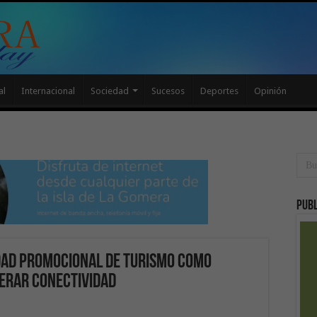
al
Internacional
Sociedad
Sucesos
Deportes
Opinión
Publ
idad promocional de Turismo como
erar conectividad