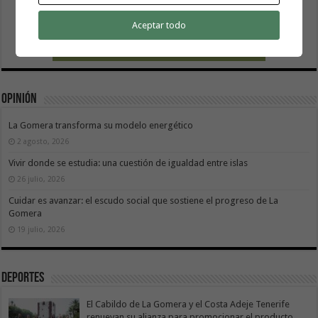
Aceptar todo
Opinión
La Gomera transforma su modelo energético
2 agosto, 2026
Vivir donde se estudia: una cuestión de igualdad entre islas
26 julio, 2026
Cuidar es avanzar: el escudo social que sostiene el progreso de La
Gomera
19 julio, 2026
Deportes
El Cabildo de La Gomera y el Costa Adeje Tenerife
renuevan su alianza para promocionar el producto