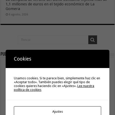
1,1 millones de euros en el tejido económico de La
Gomera
6 agosto, 2026
Publicidad
Cookies
Usamos cookies. Si te parece bien, simplemente haz clic en
«Aceptar todo». También puedes elegir qué tipo de
cookies quieres haciendo clic en «Ajustes».
Lee nuestra
política de cookies
Ajustes