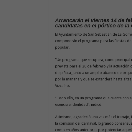
Arrancarán el viernes 14 de fe
candidatas en el pórtico de la
El Ayuntamiento de San Sebastián de La Gomer
compondrán el programa para las Fiestas de 
popular.
“Un programa que recupera, como principal n
prevista para el 20 de febrero y la actuación
de piñata, junto a un amplio abanico de orq
por la mañana y que se extenderá hasta altas 
Vizcaíno.
“Todo ello, en un programa que cuenta con a
esencia e identidad”, indicó.
Asimismo, agradeció una vez más el trabajo, 
la comisión del Carnaval, logrando consens
como en años anteriores por potenciar aquell