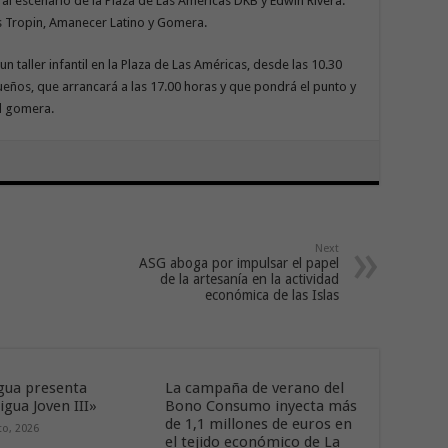
 al escenario de la Plaza de Las Américas DKB y Edwin Rivera.
s Tropin, Amanecer Latino y Gomera.
n taller infantil en la Plaza de Las Américas, desde las 10.30
eños, que arrancará a las 17.00 horas y que pondrá el punto y
tal gomera.
Next
ASG aboga por impulsar el papel
de la artesanía en la actividad
económica de las Islas
ua presenta
La campaña de verano del
gua Joven III»
Bono Consumo inyecta más
de 1,1 millones de euros en
to, 2026
el tejido económico de La