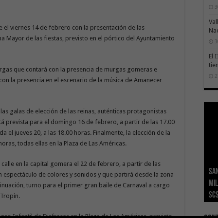
3
Val
el viernes 14 de febrero con la presentación de las
Na
ina Mayor de las fiestas, previsto en el pórtico del Ayuntamiento
3
El 
tie
murgas que contará con la presencia de murgas gomeras e
2
e con la presencia en el escenario de la música de Amanecer
 las galas de elección de las reinas, auténticas protagonistas
está prevista para el domingo 16 de febrero, a partir de las 17.00
a el jueves 20, a las 18.00 horas. Finalmente, la elección de la
horas, todas ellas en la Plaza de Las Américas.
calle en la capital gomera el 22 de febrero, a partir de las
San
Ge
El 
Tra
Vis
San
n espectáculo de colores y sonidos y que partirá desde la zona
mil
Índ
POS
adh
viv
los
tinuación, turno para el primer gran baile de Carnaval a cargo
SC
añ
tr
Ca
ase
eco
 Tropin.
so Infantil de Disfraces en la Plaza de Las Américas, previsto