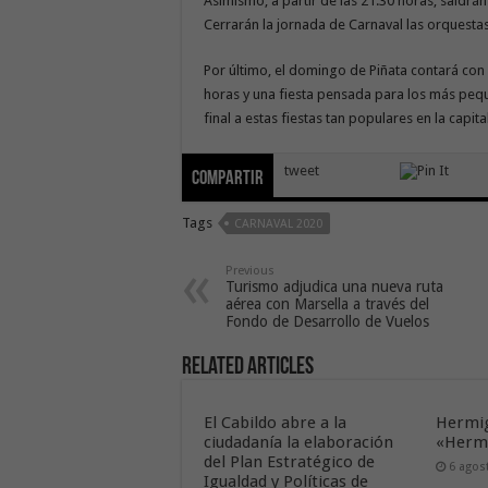
Asimismo, a partir de las 21.30 horas, saldrán
Cerrarán la jornada de Carnaval las orquesta
Por último, el domingo de Piñata contará con u
horas y una fiesta pensada para los más pequ
final a estas fiestas tan populares en la capi
tweet
Compartir
Tags
CARNAVAL 2020
Previous
Turismo adjudica una nueva ruta
aérea con Marsella a través del
Fondo de Desarrollo de Vuelos
Related Articles
El Cabildo abre a la
Hermig
ciudadanía la elaboración
«Hermi
del Plan Estratégico de
6 agos
Igualdad y Políticas de