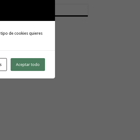
tactar:
meratoday@gmail.com
 tipo de cookies quieres
s
Aceptar todo