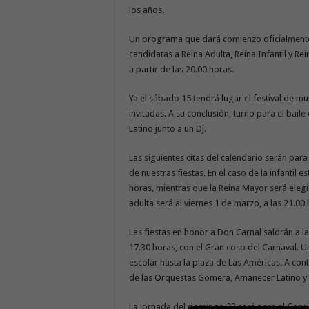
los años.
Un programa que dará comienzo oficialmente 
candidatas a Reina Adulta, Reina Infantil y Re
a partir de las 20.00 horas.
Ya el sábado 15 tendrá lugar el festival de 
invitadas. A su conclusión, turno para el bail
Latino junto a un Dj.
Las siguientes citas del calendario serán para
de nuestras fiestas. En el caso de la infantil 
horas, mientras que la Reina Mayor será elegid
adulta será al viernes 1 de marzo, a las 21.00 
Las fiestas en honor a Don Carnal saldrán a la 
17.30 horas, con el Gran coso del Carnaval. U
escolar hasta la plaza de Las Américas. A con
de las Orquestas Gomera, Amanecer Latino y
La jornada del domingo 23 será para el Concur