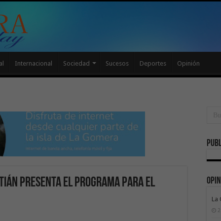
al
Internacional
Sociedad
Sucesos
Deportes
Opinión
Publ
Opin
tián presenta el programa para el
La
2