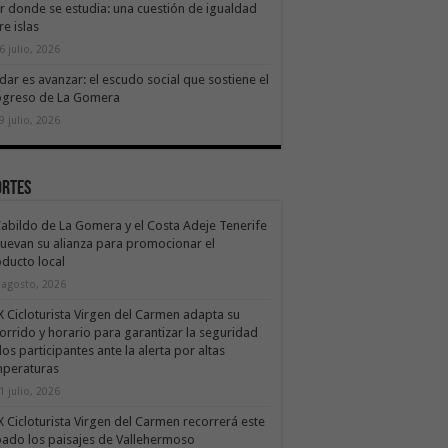
ir donde se estudia: una cuestión de igualdad
re islas
6 julio, 2026
dar es avanzar: el escudo social que sostiene el
ogreso de La Gomera
9 julio, 2026
ortes
Cabildo de La Gomera y el Costa Adeje Tenerife
uevan su alianza para promocionar el
ducto local
 agosto, 2026
X Cicloturista Virgen del Carmen adapta su
orrido y horario para garantizar la seguridad
los participantes ante la alerta por altas
mperaturas
1 julio, 2026
X Cicloturista Virgen del Carmen recorrerá este
ado los paisajes de Vallehermoso