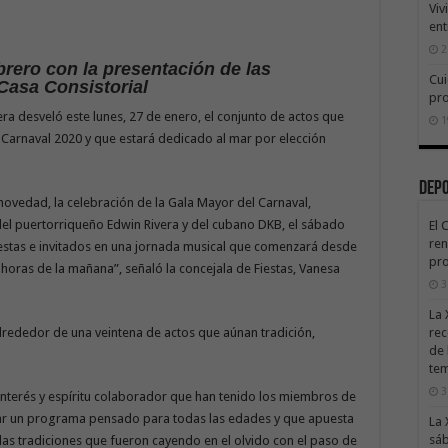
Viv
ent
2
brero con la presentación de las
Cui
 Casa Consistorial
pr
a desveló este lunes, 27 de enero, el conjunto de actos que
1
Carnaval 2020 y que estará dedicado al mar por elección
Dep
ovedad, la celebración de la Gala Mayor del Carnaval,
 del puertorriqueño Edwin Rivera y del cubano DKB, el sábado
El 
ren
uestas e invitados en una jornada musical que comenzará desde
pro
horas de la mañana”, señaló la concejala de Fiestas, Vanesa
3
La 
lrededor de una veintena de actos que aúnan tradición,
rec
de 
te
3
interés y espíritu colaborador que han tenido los miembros de
uar un programa pensado para todas las edades y que apuesta
La 
sáb
as tradiciones que fueron cayendo en el olvido con el paso de