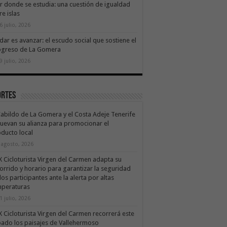
ir donde se estudia: una cuestión de igualdad
re islas
6 julio, 2026
dar es avanzar: el escudo social que sostiene el
ogreso de La Gomera
9 julio, 2026
ortes
Cabildo de La Gomera y el Costa Adeje Tenerife
uevan su alianza para promocionar el
ducto local
 agosto, 2026
X Cicloturista Virgen del Carmen adapta su
orrido y horario para garantizar la seguridad
los participantes ante la alerta por altas
mperaturas
1 julio, 2026
X Cicloturista Virgen del Carmen recorrerá este
ado los paisajes de Vallehermoso