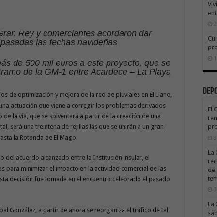
Viv
ent
2
 Gran Rey y comerciantes acordaron dar
Cui
 pasadas las fechas navideñas
pr
1
más de 500 mil euros a este proyecto, que se
 tramo de la GM-1 entre Acardece – La Playa
Dep
os de optimización y mejora de la red de pluviales en El Llano,
e una actuación que viene a corregir los problemas derivados
El 
 de la vía, que se solventará a partir de la creación de una
ren
al, será una treintena de rejillas las que se unirán a un gran
pro
hasta la Rotonda de El Mago.
3
La 
to del acuerdo alcanzado entre la Institución insular, el
rec
s para minimizar el impacto en la actividad comercial de las
de 
te
 Esta decisión fue tomada en el encuentro celebrado el pasado
3
La 
al González, a partir de ahora se reorganiza el tráfico de tal
sáb