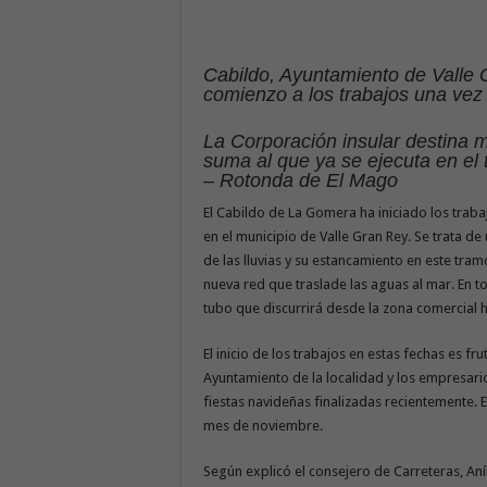
Cabildo, Ayuntamiento de Valle
comienzo a los trabajos una vez
La Corporación insular destina 
suma al que ya se ejecuta en el
– Rotonda de El Mago
El Cabildo de La Gomera ha iniciado los trabaj
en el municipio de Valle Gran Rey. Se trata d
de las lluvias y su estancamiento en este tramo
nueva red que traslade las aguas al mar. En tot
tubo que discurrirá desde la zona comercial 
El inicio de los trabajos en estas fechas es fru
Ayuntamiento de la localidad y los empresario
fiestas navideñas finalizadas recientemente.
mes de noviembre.
Según explicó el consejero de Carreteras, Aníb